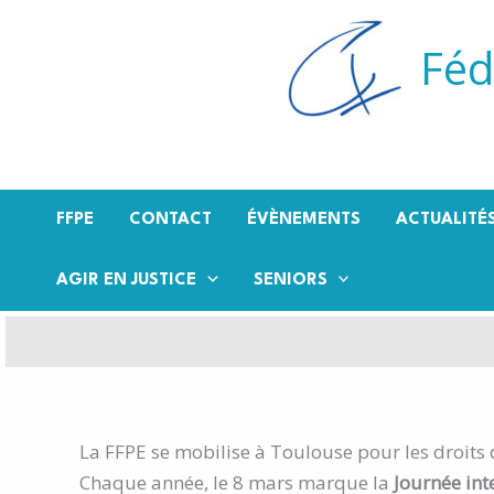
Aller
au
Féd
contenu
FFPE
CONTACT
ÉVÈNEMENTS
ACTUALITÉ
AGIR EN JUSTICE
SENIORS
La FFPE se mobilise à Toulouse pour les droits
Chaque année, le 8 mars marque la
Journée int