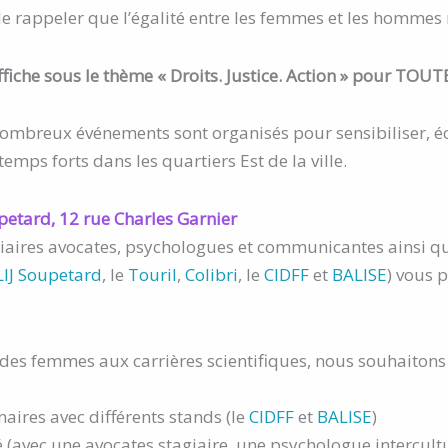
de rappeler que l’égalité entre les femmes et les hommes 
iche sous le thème « Droits. Justice. Action » pour TOUTES
ombreux événements sont organisés pour sensibiliser, éch
mps forts dans les quartiers Est de la ville.
etard, 12 rue Charles Garnier
agiaires avocates, psychologues et communicantes ainsi q
IJ Soupetard
, le
Touril
,
Colibri
, le
CIDFF
et
BALISE
) vous 
 des femmes aux carrières scientifiques, nous souhaitons 
aires avec différents stands (le
CIDFF
et
BALISE
)
(avec une avocates stagiaire, une psychologue intercultur