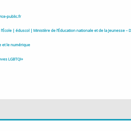
ice-public.fr
l’École | éduscol | Ministère de l’Éducation nationale et de la Jeunesse – 
re et le numérique
èves LGBTQI+