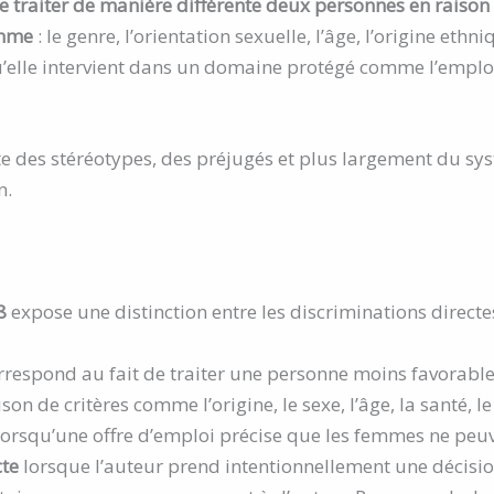
 de traiter de manière différente deux personnes en raison 
omme
: le genre, l’orientation sexuelle, l’âge, l’origine et
qu’elle intervient dans un domaine protégé comme l’emploi
lte des stéréotypes, des préjugés et plus largement du sy
n.
8
expose une distinction entre les discriminations directes
rrespond au fait de traiter une personne moins favorab
on de critères comme l’origine, le sexe, l’âge, la santé, le
 lorsqu’une offre d’emploi précise que les femmes ne peuv
cte
lorsque l’auteur prend intentionnellement une décisio