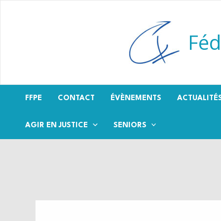
Aller
au
contenu
Féd
FFPE
CONTACT
ÉVÈNEMENTS
ACTUALITÉ
AGIR EN JUSTICE
SENIORS